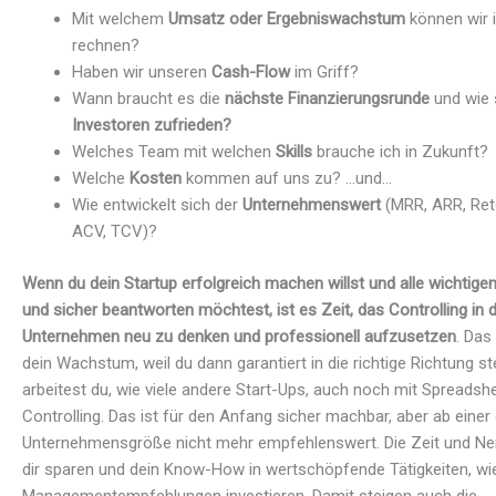
Mit welchem
Umsatz oder Ergebniswachstum
können wir 
rechnen?
Haben wir unseren
Cash-Flow
im Griff?
Wann braucht es die
nächste Finanzierungsrunde
und wie s
Investoren zufrieden?
Welches Team mit welchen
Skills
brauche ich in Zukunft?
Welche
Kosten
kommen auf uns zu? …und…
Wie entwickelt sich der
Unternehmenswert
(MRR, ARR, Ret
ACV, TCV)?
Wenn du dein Startup erfolgreich machen willst und alle wichtige
und sicher beantworten möchtest, ist es Zeit, das Controlling in
Unternehmen neu zu denken und professionell aufzusetzen
. Das
dein Wachstum, weil du dann garantiert in die richtige Richtung ste
arbeitest du, wie viele andere Start-Ups, auch noch mit Spreadsh
Controlling. Das ist für den Anfang sicher machbar, aber ab eine
Unternehmensgröße nicht mehr empfehlenswert. Die Zeit und Ne
dir sparen und dein Know-How in wertschöpfende Tätigkeiten, wi
Managementempfehlungen investieren. Damit steigen auch die