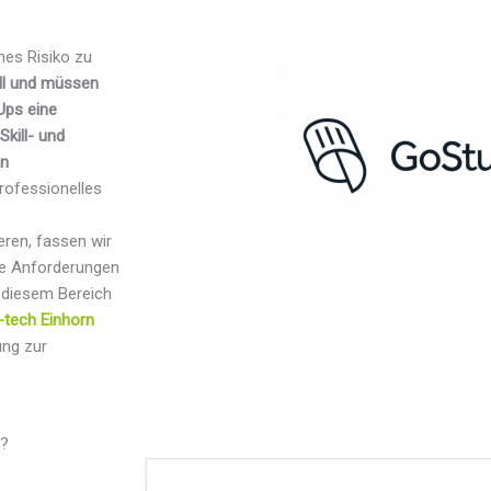
hes Risiko zu
ll und müssen
Ups eine
Skill- und
en
rofessionelles
ren, fassen wir
ie Anforderungen
n diesem Bereich
-tech Einhorn
ung zur
n?