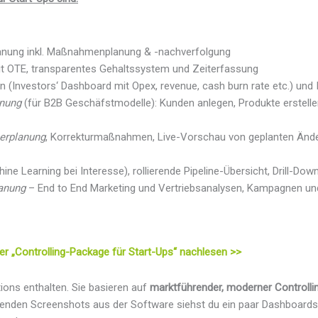
lanung inkl. Maßnahmenplanung & -nachverfolgung
mit OTE, transparentes Gehaltssystem und Zeiterfassung
en (Investors‘ Dashboard mit Opex, revenue, cash burn rate etc.) und I
anung
(für B2B Geschäfstmodelle): Kunden anlegen, Produkte erstel
berplanung
, Korrekturmaßnahmen, Live-Vorschau von geplanten Änd
hine Learning bei Interesse), rollierende Pipeline-Übersicht, Drill-Do
lanung
– End to End Marketing und Vertriebsanalysen, Kampagnen un
er „Controlling-Package für Start-Ups“ nachlesen >>
ions enthalten. Sie basieren auf
marktführender, moderner Controlli
enden Screenshots aus der Software siehst du ein paar Dashboards