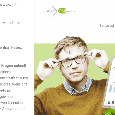
in Zukunft
telle ich die
ention Rates,
n Fragen schnell
 deinem
 unterstützt auch
uerst. Vielleicht
eets im
r gewissen
rven kannst du
e Analysen und